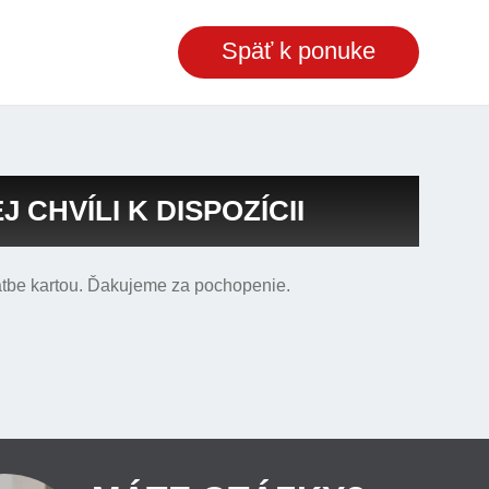
Späť k ponuke
CHVÍLI K DISPOZÍCII
atbe kartou. Ďakujeme za pochopenie.