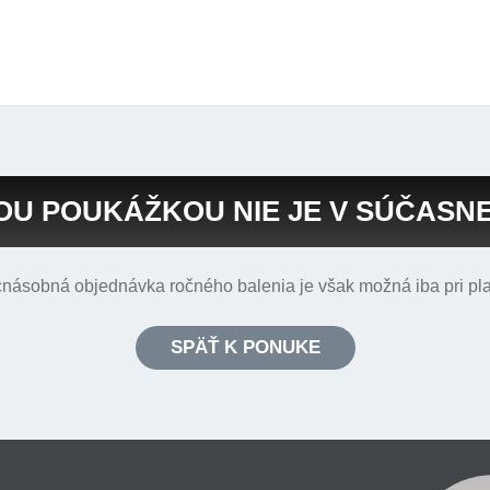
U POUKÁŽKOU NIE JE V SÚČASNEJ 
acnásobná objednávka ročného balenia je však možná iba pri pl
SPÄŤ K PONUKE